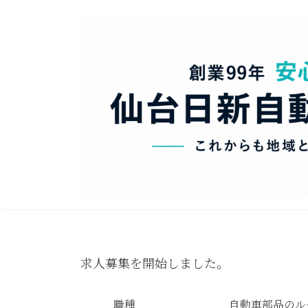
コ
ナ
ン
ビ
テ
ゲ
ン
ー
ツ
シ
へ
ョ
ス
ン
キ
に
ッ
移
プ
動
求人募集を開始しました。
職種
自動車部品のル