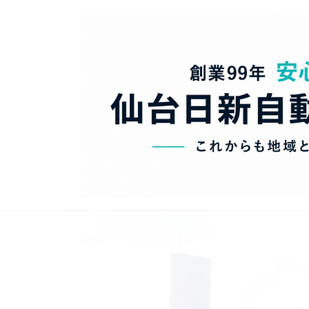
コ
ナ
ン
ビ
テ
ゲ
ン
ー
ツ
シ
へ
ョ
ス
ン
キ
に
ッ
移
プ
動