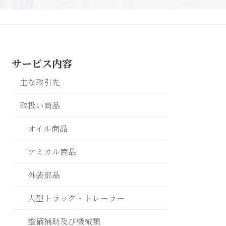
サービス内容
主な取引先
取扱い商品
オイル商品
ケミカル商品
外装部品
大型トラック・トレーラー
整備補助及び機械類