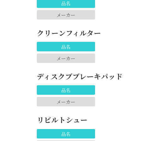
品名
メーカー
クリーンフィルター
品名
メーカー
ディスクブブレーキパッド
品名
メーカー
リビルトシュー
品名