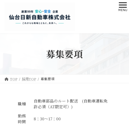
コ
ナ
ン
ビ
テ
ゲ
ン
ー
ツ
シ
へ
ョ
ス
ン
キ
に
募集要項
ッ
移
プ
動
TOP
採用TOP
募集要項
自動車部品のルート配送 (自動車運転免
職種
許必須（AT限定可）)
勤務
8：30～17：00
時間