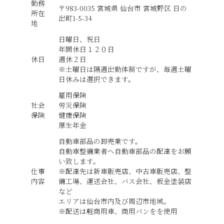
勤務
〒983-0035 宮城県 仙台市 宮城野区 日の
所在
出町1-5-34
地
日曜日、祝日
年間休日１２０日
休日
週休２日
※土曜日は隔週出勤体制ですが、毎週土曜
日休みは選択できます。
雇用保険
社会
労災保険
保険
健康保険
厚生年金
自動車部品の卸売業です。
自動車整備業者へ自動車部品の配達をお願
い致します。
仕事
※配達先は新車販売店、中古車販売店、整
内容
備工場、運送会社、バス会社、板金塗装店
など
エリアは仙台市内及び周辺市地域。
※配送は軽商用車、商用バンをを使用