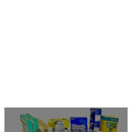
カ
バ
ー
リ
ン
ク
サービス内容
取扱商品・主な取引先
カ
バ
ー
リ
ン
ク
おすすめ情報