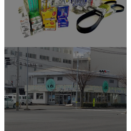
今月情報・過去情報・デットストック
カ
バ
ー
リ
ン
ク
アクセス