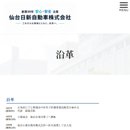
コ
ナ
ン
ビ
テ
ゲ
ン
ー
ツ
シ
へ
ョ
ス
ン
キ
に
沿革
ッ
移
プ
動